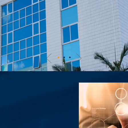
Previous
Next
1
2
3