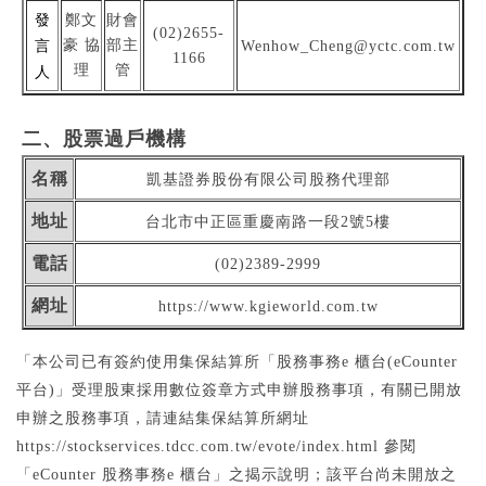
發
鄭文
財會
(02)2655-
豪 協
部主
言
Wenhow_Cheng@yctc.com.tw
1166
理
管
人
二、股票過戶機構
名稱
凱基證券股份有限公司股務代理部
地址
台北市中正區重慶南路一段2號5樓
電話
(02)2389-2999
網址
https://www.kgieworld.com.tw
「本公司已有簽約使用集保結算所「股務事務e 櫃台(eCounter
平台)」受理股東採用數位簽章方式申辦股務事項，有關已開放
申辦之股務事項，請連結集保結算所網址
https://stockservices.tdcc.com.tw/evote/index.html 參閱
「eCounter 股務事務e 櫃台」之揭示說明；該平台尚未開放之